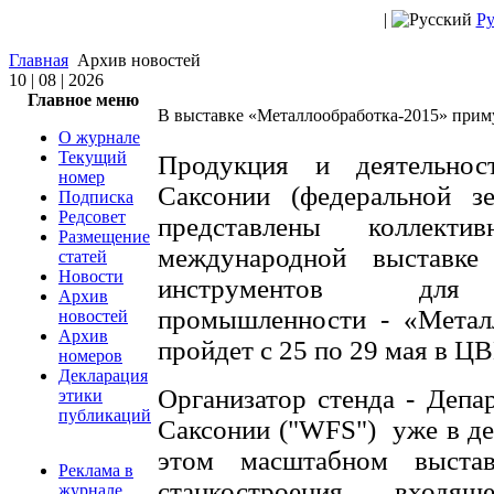
|
Ру
Главная
Архив новостей
10 | 08 | 2026
Главное меню
В выставке «Металлообработка-2015» прим
О журнале
Текущий
Продукция и деятельнос
номер
Саксонии (федеральной з
Подписка
Редсовет
представлены коллек
Размещение
международной выставке
статей
Новости
инструментов для м
Архив
промышленности - «Метал
новостей
Архив
пройдет с 25 по 29 мая в Ц
номеров
Декларация
Организатор стенда - Депа
этики
публикаций
Саксонии ("WFS") уже в дев
этом масштабном выста
Реклама в
станкостроения, вход
журнале