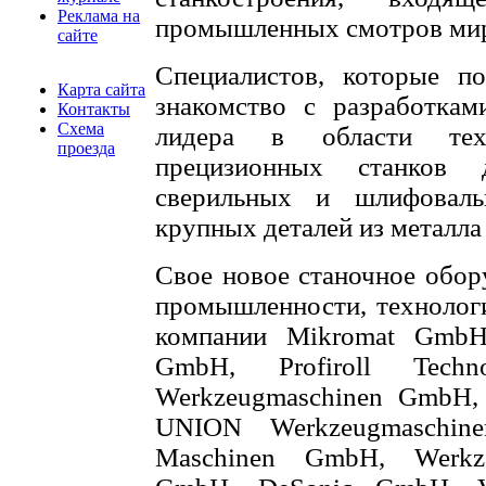
Реклама на
промышленных смотров ми
сайте
Специалистов, которые по
Карта сайта
знакомство с разработка
Контакты
Схема
лидера в области тех
проезда
прецизионных станков 
сверильных и шлифовал
крупных деталей из металл
Свое новое станочное обор
промышленности, технологи
компании Mikromat GmbH, 
GmbH, Profiroll Tec
Werkzeugmaschinen GmbH
UNION Werkzeugmaschine
Maschinen GmbH, Werkzeu