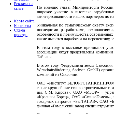
Реклама на
По мнению главы Минпромторга России, 
сайте
широкое участие в выставке зарубежных
заинтересованности наших партнеров по н
Карта сайта
Уникальная по тематическому охвату эксп
Контакты
последними разработками, технологиям
Схема
особенности и преимущества современных с
проезда
какие имеются наработки на перспективу, ч
В этом году в выставке принимают учас
ассоциаций будут представлены компании
Тайваня.
В этом году Федеральная земля Саксония 
Wirtschaftsförderung Sachsen GmbH) орга
компаний из Саксонии.
ОАО «Институт БЕЛОРГСТАНКИНПРОМ» орга
такие крупнейшие станкостроительные и 
им. С.М. Кирова», ОАО «МЗОР» – упра
«Красный Борец», ОАО «СтанкоГомель», 
токарных патронов «БелТАПАЗ», ОАО «Ба
филиал «Гомельский завод специнструмента