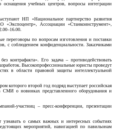
го оснащения учебных центров, вопросы интеграции
выступают НП «Национальное партнерство развития
АО «Экспоцентр», Ассоциации «Станкоинструмент»,
.00–16.00.
ые переговоры по вопросам изготовления и поставки
ков, с соблюдением конфиденциальности. Заказчиками
без контрафакта». Его задача – противодействовать
азработок. Высокопрофессиональные юристы проведут
стях в области правовой защиты интеллектуальной
ром которого второй год подряд выступает российская
в СМИ о новинках представленного оборудования и
паний-участниц – пресс-конференции, презентации
гут узнавать о самых важных и интересных событиях
редстоящих мероприятий, навигацией по павильонам