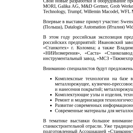
Свои новые разработки и оборудование пре
MORI, Galika AG, M&D Gertner, Grob Werke, 
Technology, Trumpf, Willemin Macodel, WFL M
Впервые в выставке примут участие: Swenska
(Польша), Datalogic Automation (Италия) Wid
В этом году российская экспозиция пр
российских предприятий: Ивановский заво
«Станкотех» г. Коломна; а также Влади
«НИИизмерения», «Саста» «Станкозавод
инструментальный завод, «МСЗ «Тяжмехпре
Вниманию специалистов будут предложены
Комплексные технологии на базе в
металлорежущее, кузнечно-прессовое
и нанесения покрытий; металлорежу
Комплектующие узлы и изделия, техн
Ремонт и модернизация технологическ
Развитие современных информационн
Современные материалы для металло
В тематике выставки большое внимание 
станкостроительной отрасли. Уже традицио
подготовленный Ассоциацией «Станкоинст