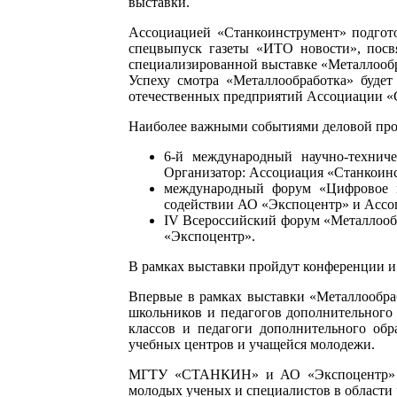
выставки.
Ассоциацией «Станкоинструмент» подгото
спецвыпуск газеты «ИТО новости», пос
специализированной выставке «Металлообр
Успеху смотра «Металлообработка» буде
отечественных предприятий Ассоциации «С
Наиболее важными событиями деловой про
6-й международный научно-технич
Организатор: Ассоциация «Станкоин
международный форум «Цифровое 
содействии АО «Экспоцентр» и Ассо
IV Всероссийский форум «Металлооб
«Экспоцентр».
В рамках выставки пройдут конференции и
Впервые в рамках выставки «Металлообр
школьников и педагогов дополнительного
классов и педагоги дополнительного об
учебных центров и учащейся молодежи.
МГТУ «СТАНКИН» и АО «Экспоцентр» пре
молодых ученых и специалистов в области