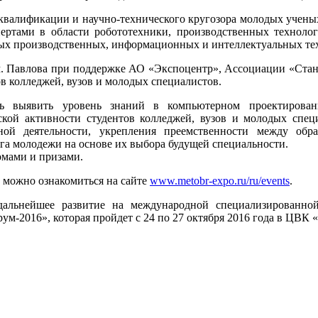
квалификации и научно-технического кругозора молодых ученых
ртами в области робототехники, производственных технолог
ых производственных, информационных и интеллектуальных тех
. Павлова при поддержке АО «Экспоцентр», Ассоциации «С
в колледжей, вузов и молодых специалистов.
ть выявить уровень знаний в компьютерном проектирован
ской активности студентов колледжей, вузов и молодых спе
ной деятельности, укрепления преемственности между обр
га молодежи на основе их выбора будущей специальности.
омами и призами.
 можно ознакомиться на сайте
www.metobr-expo.ru/ru/events
.
дальнейшее развитие на международной специализированно
м-2016», которая пройдет с 24 по 27 октября 2016 года в ЦВК 