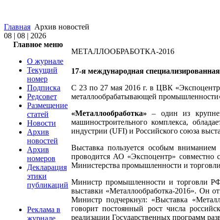
Главная
Архив новостей
08 | 08 | 2026
Главное меню
МЕТАЛЛООБРАБОТКА-2016
О журнале
Текущий
17-я международная специализированна
номер
Подписка
С 23 по 27 мая 2016 г. в ЦВК «Экспоцент
Редсовет
металлообрабатывающей промышленности» –
Размещение
«Металлообработка»
– один из крупней
статей
машиностроительного комплекса, облада
Новости
индустрии (UFI) и Российского союза выст
Архив
новостей
Выставка пользуется особым вниманием
Архив
проводится АО «Экспоцентр» совместно 
номеров
Министерства промышленности и торговли
Декларация
этики
Министр промышленности и торговли РФ 
публикаций
выставки «Металлообработка-2016». Он от
Министр подчеркнул: «Выставка «Металл
говорит постоянный рост числа российс
Реклама в
реализации Государственных программ разв
журнале