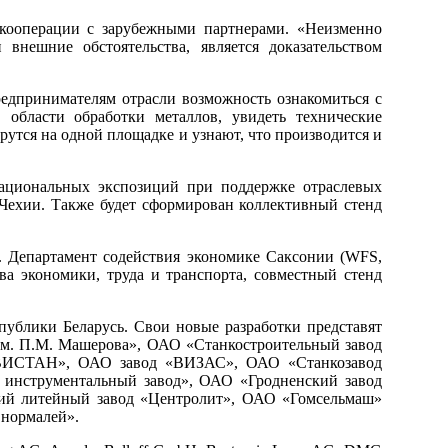
кооперации с зарубежными партнерами. «Неизменно
нешние обстоятельства, является доказательством
редпринимателям отрасли возможность ознакомиться с
области обработки металлов, увидеть технические
рутся на одной площадке и узнают, что производится и
ациональных экспозиций при поддержке отраслевых
Чехии. Также будет сформирован коллективный стенд
». Департамент содействия экономике Саксонии (WFS,
тва экономики, труда и транспорта, совместный стенд
лики Беларусь. Свои новые разработки представят
им. П.М. Машерова», ОАО «Станкостроительный завод
«ВИСТАН», ОАО завод «ВИЗАС», ОАО «Станкозавод
инструментальный завод», ОАО «Гродненский завод
ий литейный завод «Центролит», ОАО «Гомсельмаш»
 нормалей».