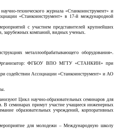
 научно-технического журнала «Станкоинструмент» и
оциации «Станкоинструмент» в 17-й международной
мероприятий с участием представителей крупнейших
в, зарубежных компаний, видных ученых.
струкциях металлообрабатывающего оборудования».
». Организатор: ФГБОУ ВПО МГТУ «СТАНКИН» при
при содействии Ассоциации «Станкоинструмент» и АО
мы.
низуют Цикл научно-образовательных семинаров для
и. В семинарах примут участие учащиеся инженерных
имание образовательных учреждений, корпоративных
мероприятие для молодежи – Международную школу
.