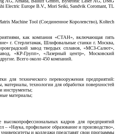
ing AG, Amada, Balluff GmbH, Bystronic Laser AG, DMG
Electric Europe B.V., Mori Seiki, Sandvik Coromant, TL
Matrix Machine Tool (Соединенное Королевство), Koltech
приятиями, как компания «СТАН», включающая пять
ие» г. Стерлитамак, Шлифовальные станки г. Москва,
ировградский завод твердых сплавов, «МСЗ-Салют»,
авод, «КР-Групп», «Лазерный центр», Московский
ругие. Всего около 450 компаний.
тки для технического перевооружения предприятий:
ы, материалы, технологии для обработки поверхностей
и инструменты;
нные материалы;
е высокопрофессиональных кадров для предприятий
л – «Наука, профильное образование и производство»,
университеты и колледжи представят свои программы