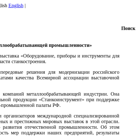
English
|
Поиск
еталлообрабатывающей промышленности»
 выставка «Оборудование, приборы и инструменты для
асти станкостроения.
ередовые решения для модернизации российского
катами качества Всемирной ассоциации выставочной
х компаний металлообрабатывающей индустрии. Она
льной продукции «Станкоинструмент» при поддержке
о-промышленной палаты РФ.
и организаторов международной специализированной
бных и престижных мировых выставок в этой отрасли.
о развития отечественной промышленности. Об этом
ость мер поддержки наших предприятий, результаты