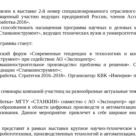
влен к выставке 2-й номер специализированного отраслевого
вященный участию ведущих предприятий России, членов Асс
аботка-2016».
т способствовать насыщенная программа научных и деловых 
танкоинструмент», ведущих технических вузов и университето
граммы станут:
еский форум «Современные тенденции в технологиях и кон
струмент» при содействии АО «Экспоцентр»;
машиностроительное производство: проблемы и решения
циации «Станкоинструмент»;
работка. Стратегия 2016–2018». Организатор: КВК «Империя» 
 семинары компаний-участниц на разнообразные актуальные те
аботка» МГТУ «СТАНКИН» совместно с АО «Экспоцентр» орга
 образования в области цифровых производств и автоматизаци
разования. Данное мероприятие привлечет к себе широкое вн
дставят в рамках выставки крупное научно-техническое 
 робототехники, производственных технологий и автоматизации