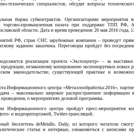
рно-технических специалистов, обсудят вопросы техническо
льная биржа субконтрактов. Организаторами мероприятия 
ная торгово-промышленная палата при поддержке ТПП РФ, 
авской области. Дата и время проведения: 26 мая 2016 года, 12
иятий РФ, стран СНГ, зарубежные компании – проведут прям
ескому заданию заказчика. Переговоры пройдут без посредни
одолжится реализация проекта «Экспоцентр» – за выставки 
й продукции, незаконному копированию экспонируемых новых р
ском законодательстве, существующей практике и возможно
бота Информационного центра «Металлообработка-2016», партне
адача – максимально широкое распространение информации 
 проведения, о мероприятиях деловой программы.
ии Информационного центра пройдут пресс-мероприятия ком
ото- и видеорепортажей, Twitter-трансляций.
ный бюллетень deMetallo. Daily, из которого читатели смо
алитические статьи и интервью, ознакомиться с анонсами п