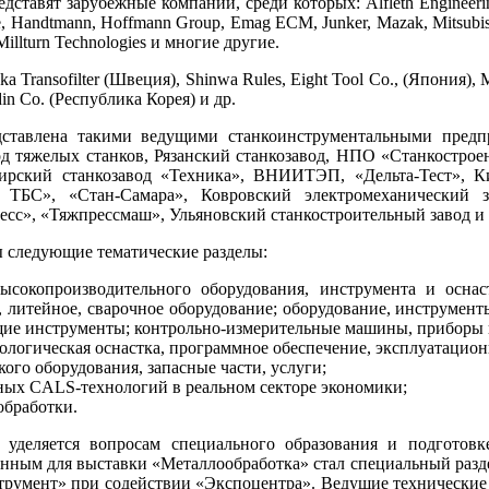
дставят зарубежные компании, среди которых: Alfleth Engineer
Handtmann, Hoffmann Group, Emag ECM, Junker, Mazak, Mitsubishi 
illturn Technologies и многие другие.
 Transofilter (Швеция), Shinwa Rules, Eight Tool Co., (Япония), 
in Co. (Республика Корея) и др.
едставлена такими ведущими станкоинструментальными пред
д тяжелых станков, Рязанский станкозавод, НПО «Станкостроен
мирский станкозавод «Техника», ВНИИТЭП, «Дельта-Тест», К
 ТБС», «Стан-Самара», Ковровский электромеханический з
сс», «Тяжпрессмаш», Ульяновский станкостроительный завод и д
 следующие тематические разделы:
ысокопроизводительного оборудования, инструмента и оснас
, литейное, сварочное оборудование; оборудование, инструмент
щие инструменты; контрольно-измерительные машины, приборы 
ологическая оснастка, программное обеспечение, эксплуатацио
ого оборудования, запасные части, услуги;
ых CALS-технологий в реальном секторе экономики;
обработки.
уделяется вопросам специального образования и подготовк
нным для выставки «Металлообработка» стал специальный разде
румент» при содействии «Экспоцентра». Ведущие технические 