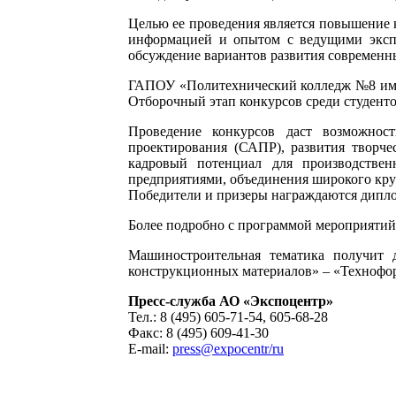
Целью ее проведения является повышение 
информацией и опытом с ведущими экспе
обсуждение вариантов развития современн
ГАПОУ «Политехнический колледж №8 им
Отборочный этап конкурсов среди студенто
Проведение конкурсов даст возможнос
проектирования (САПР), развития творче
кадровый потенциал для производствен
предприятиями, объединения широкого кру
Победители и призеры награждаются дипл
Более подробно с программой мероприятий
Машиностроительная тематика получит 
конструкционных материалов» – «Технофору
Пресс-служба АО «Экспоцентр»
Тел.: 8 (495) 605-71-54, 605-68-28
Факс: 8 (495) 609-41-30
E-mail:
press@expocentr/ru