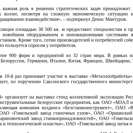
важная роль в решении стратегических задач принадлежит 
 коллег, несмотря на сложную экономическую ситуацию и в
аращиванию взаимодействия», – подчеркнул Денис Мантуров.
озиция площадью 38 500 кв. м предоставит специалистам и п
и, новейшим оборудованием и инновационными системами в 
танков. Кроме того, сотни производителей и потребителей собе
то пользуется спросом у потребителя.
тие 900 фирм и предприятий из 32 стран мира. В рамках н
 Белоруссии, Германии, Италии, Китая, Франции, Швейцарии, 
в 10-й раз принимает участие в выставке «Металлообработка
низует, по поручению Саксонского государственного министерс
низует на выставке стенд коллективной экспозиции Респуб
инструментальные белорусские предприятия, как ОАО «МЗАЛ 
вляющая компания холдинга «Белстанкоинструмент», ОАО 
ОАО «Гомельский завод станочных узлов», ОАО «Оршанский 
рановичский завод станкопринадлежностей», ОАО «Гомельск
 и технологической оснастки», ОАО «Гомельский завод литья и