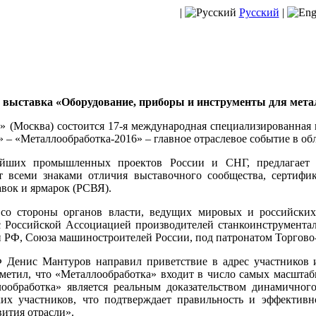
|
Русский
|
я выставка «Оборудование, приборы и инструменты для м
р» (Москва) состоится 17-я международная специализированная
 «Металлообработка-2016» – главное отраслевое событие в обл
ших промышленных проектов России и СНГ, предлагает п
ет всеми знаками отличия выставочного сообщества, сертифи
авок и ярмарок (РСВЯ).
 со стороны органов власти, ведущих мировых и российски
с Российской Ассоциацией производителей станкоинструмента
 РФ, Союза машиностроителей России, под патронатом Торгов
Денис Мантуров направил приветствие в адрес участников 
метил, что «Металлообработка» входит в число самых масшта
ообработка» является реальным доказательством динамичног
ких участников, что подтверждает правильность и эффективн
ития отрасли».