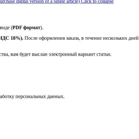
ase digital version of a single article)
Click to collapse
виде (
PDF формат
).
е НДС 18%).
После оформления заказа, в течение нескольких дней
ства, вам будет выслан электронный вариант статьи.
аботку персональных данных.