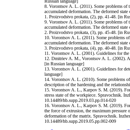
Russian language]
8. Vorontsov A. L. (2011). Some problems of th
accumulated deformation. The deformed state of
1. Proizvodstvo prokata, (2), pp. 41-48. [in R
9. Vorontsov A. L. (2011). Some problems of th
accumulated deformation. The deformed state of
2. Proizvodstvo prokata, (3), pp. 45-48. [in R
10. Vorontsov A. L. (2011). Some problems of t
accumulated deformation. The deformed state of
3. Proizvodstvo prokata, (4), pp. 40-48. [in R
11. Vorontsov A. L. (2001). Guidelines for the
12. Dmitriev A. M., Vorontsov A. L. (2002). 
[in Russian language]
13. Vorontsov A. L. (2001). Guidelines for dete
language]
14. Vorontsov A. L. (2010). Some problems of th
description of the hardening and the relationsh
15. Vorontsov A. L., Karpov S. M. (2019). For
stress state of the workpiece. Spravochnik. In
10.14489/hb.supp.2019.03.pp.014-020
16. Vorontsov A. L., Karpov S. M. (2019). For
the force of extrusion, the maximum pressure on 
deformation of the matrix. Spravochnik. Inzhen
10.14489/hb.supp.2019.05.pp.002-009