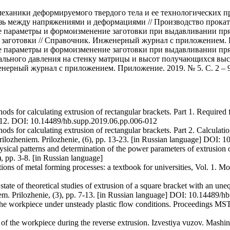
еханики деформируемого твердого тела и ее технологических п
ь между напряжениями и деформациями // Производство проката. 
е параметры и формоизменение заготовки при выдавливании пря
заготовки // Справочник. Инженерный журнал с приложением. Пр
е параметры и формоизменение заготовки при выдавливании пря
льного давления на стенку матрицы и высот получающихся выс
нерный журнал с приложением. Приложение. 2019. № 5. С. 2 – 9
ds for calculating extrusion of rectangular brackets. Part 1. Required
 6-12. DOI: 10.14489/hb.supp.2019.06.pp.006-012
s for calculating extrusion of rectangular brackets. Part 2. Calculatio
prilozheniem. Prilozhenie, (6), pp. 13-23. [in Russian language] DOI:
sical patterns and determination of the power parameters of extrusion o
pp. 3-8. [in Russian language]
tions of metal forming processes: a textbook for universities, Vol. 1.
ate of theoretical studies of extrusion of a square bracket with an une
em. Prilozhenie, (3), pp. 7-13. [in Russian language] DOI: 10.14489/
 the workpiece under unsteady plastic flow conditions. Proceedings M
of the workpiece during the reverse extrusion. Izvestiya vuzov. Mashino