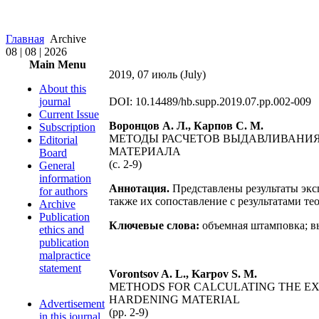
Главная
Archive
08 | 08 | 2026
Main Menu
2019, 07 июль (July)
About this
journal
DOI: 10.14489/hb.supp.2019.07.pp.002-009
Current Issue
Воронцов А. Л., Карпов С. М.
Subscription
МЕТОДЫ РАСЧЕТОВ ВЫДАВЛИВАНИЯ
Editorial
МАТЕРИАЛА
Board
(c. 2-9)
General
information
Аннотация.
Представлены результаты экс
for authors
также их сопоставление с результатами т
Archive
Publication
Ключевые слова:
объемная штамповка; в
ethics and
publication
malpractice
statement
Vorontsov A. L., Karpov S. M.
METHODS FOR CALCULATING THE EXT
HARDENING MATERIAL
Advertisement
(pp. 2-9)
in this journal