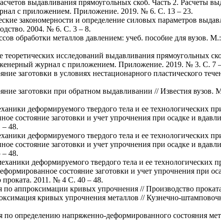
расчетов выдавливания прямоугольных скоб. Часть 2. Расчеты 
нал с приложением. Приложение. 2019. № 6. С. 13 – 23.
ческие закономерности и определение силовых параметров выда
ство. 2004. № 6. С. 3 – 8.
ссов обработки металлов давлением: учеб. пособие для вузов. М.
ние теоретических исследований выдавливания прямоугольных ск
енерный журнал с приложением. Приложение. 2019. № 3. С. 7 –
яние заготовки в условиях нестационарного пластического теч
яние заготовки при обратном выдавливании // Известия вузов. М
еханики деформируемого твердого тела и ее технологических п
ое состояние заготовки и учет упрочнения при осадке и вдавли
 – 48.
еханики деформируемого твердого тела и ее технологических п
ое состояние заготовки и учет упрочнения при осадке и вдавли
 – 48.
еханики деформируемого твердого тела и ее технологических п
еформированное состояние заготовки и учет упрочнения при оса
проката. 2011. № 4 С. 40 – 48.
 по аппроксимации кривых упрочнения // Производство проката. 
оксимация кривых упрочнения металлов // Кузнечно-штамповочно
ия по определению напряженно-деформированного состояния мето