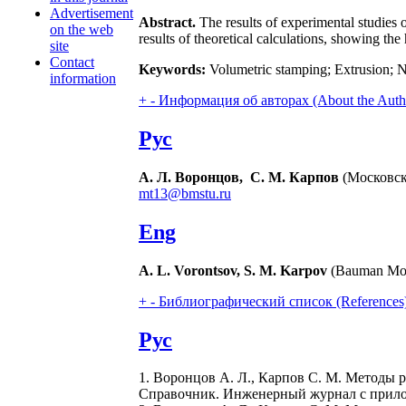
Advertisement
Abstract.
The results of experimental studies o
on the web
results of theoretical calculations, showing the
site
Contact
Keywords:
Volumetric stamping; Extrusion; N
information
+
-
Информация об авторах (About the Auth
Рус
А. Л. Воронцов, С. М. Карпов
(Московски
mt13@bmstu.ru
Eng
A. L. Vorontsov, S. M. Karpov
(Bauman Mosc
+
-
Библиографический список (References
Рус
1. Воронцов А. Л., Карпов С. М. Методы 
Справочник. Инженерный журнал с прилож