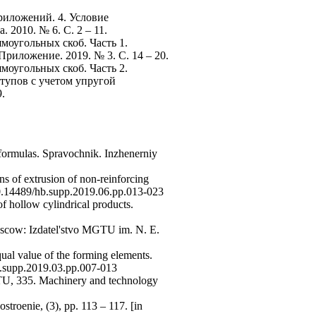
риложений. 4. Условие
2010. № 6. С. 2 – 11.
моугольных скоб. Часть 1.
иложение. 2019. № 3. С. 14 – 20.
моугольных скоб. Часть 2.
тупов с учетом упругой
.
 formulas. Spravochnik. Inzhenerniy
ns of extrusion of non-reinforcing
 10.14489/hb.supp.2019.06.pp.013-023
f hollow cylindrical products.
 Moscow: Izdatel'stvo MGTU im. N. E.
qual value of the forming elements.
hb.supp.2019.03.pp.007-013
STU, 335. Machinery and technology
stroenie, (3), pp. 113 – 117. [in