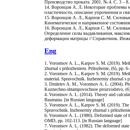
Производство проката. 2001. № 4. С. 3 – 8.
14. Воронцов А. Л. Некоторые проблемы м
пластичности, описание упрочнения и связ
15. Воронцов А. Л., Карпов С. М. Силовы
Кинематическое и напряженное состояния 
16. Воронцов А. Л., Карпов С. М. Силовы
Определение силы выдавливания, максима
деформации матрицы // Справочник. Инже
Eng
1. Vorontsov A. L., Karpov S. M. (2019). Metho
zhurnal s prilozheniem. Prilozhenie, (6), pp.
2. Vorontsov A. L., Karpov S. M. (2019). Method
material. Spravochnik. Inzhenerniy zhurnal s 
3. Dmitriev A. M., Vorontsov A. L. (2004). Phy
Kuznechno-shtampovochnoe proizvodstvo, (6), 
4. Vorontsov A. L. (2014). Theory and calcula
Baumana. [in Russian language]
5. Vorontsov A. L., Karpov S. M. (2019). The st
Spravochnik. Inzhenerniy zhurnal s prilozheni
6. Vorontsov A. L. (1980). Deformed state of
OMD, pp. 102-113. [in Russian language]
7. Vorontsov A. L. (1982). The deformed state 