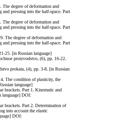
9. The degree of deformation and
and pressing into the half-space. Part
9. The degree of deformation and
and pressing into the half-space. Part
. 9. The degree of deformation and
and pressing into the half-space. Part
 21-25. [in Russian language]
chnoe proizvodstvo, (6), pp. 16-22.
stvo prokata, (4), pp. 3-8. [in Russian
. The condition of plasticity, the
n Russian language]
r brackets. Part 1. Kinematic and
an language] DOI:
r brackets. Part 2. Determination of
ng into account the elastic
nguage] DOI: