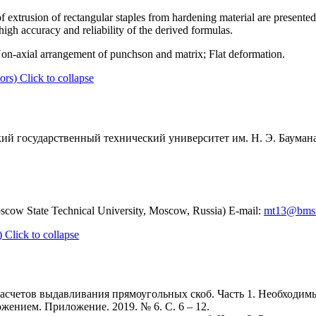
f extrusion of rectangular staples from hardening material are presented
 high accuracy and reliability of the derived formulas.
on-axial arrangement of punchson and matrix; Flat deformation.
ors)
Click to collapse
й государственный технический университет им. Н. Э. Баумана,
ow State Technical University, Moscow, Russia) E-mail:
mt13@bmst
)
Click to collapse
расчетов выдавливания прямоугольных скоб. Часть 1. Необходим
ением. Приложение. 2019. № 6. С. 6 – 12.