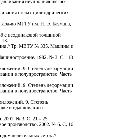
выдавливания неупрочняющегося
вливания полых цилиндрических
: Изд-во МГТУ им. Н. Э. Баумана,
об с неодинаковой толщиной
 13.
ения // Тр. МВТУ № 335. Машины и
ашиностроение. 1982. № 3. С. 113
риложений. 9. Степень деформации
вании в полупространство. Часть
риложений. 9. Степень деформации
вании в полупространство. Часть
риложений. 9. Степень
дке и вдавливании в
2001. № 3. С. 21 – 25.
е производство. 2002. № 6. С. 16
дом делительных сеток //