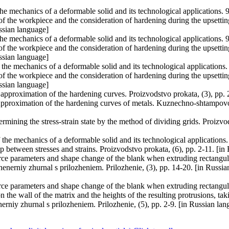
e mechanics of a deformable solid and its technological applications. 
 the workpiece and the consideration of hardening during the upsetting 
ussian language]
e mechanics of a deformable solid and its technological applications. 
 the workpiece and the consideration of hardening during the upsetting 
ussian language]
he mechanics of a deformable solid and its technological applications
 the workpiece and the consideration of hardening during the upsetting 
ussian language]
 approximation of the hardening curves. Proizvodstvo prokata, (3), pp.
Approximation of the hardening curves of metals. Kuznechno-shtampovo
rmining the stress-strain state by the method of dividing grids. Proizvod
e mechanics of a deformable solid and its technological applications. 4
ip between stresses and strains. Proizvodstvo prokata, (6), pp. 2-11. [i
ce parameters and shape change of the blank when extruding rectangula
zhenerniy zhurnal s prilozheniem. Prilozhenie, (3), pp. 14-20. [in Russi
ce parameters and shape change of the blank when extruding rectangula
the wall of the matrix and the heights of the resulting protrusions, taki
erniy zhurnal s prilozheniem. Prilozhenie, (5), pp. 2-9. [in Russian la