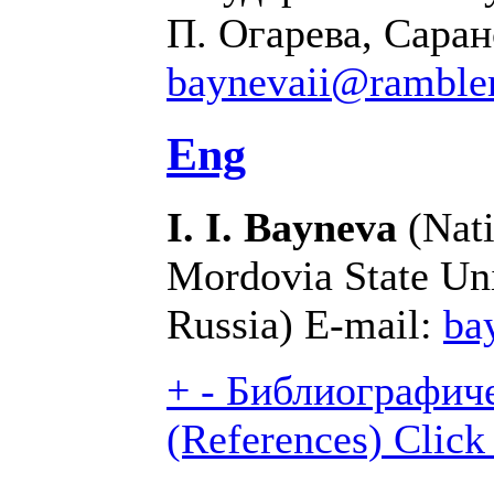
П. Огарева, Саран
baynevaii@rambler
Eng
I. I. Bayneva
(Nati
Mordovia State Uni
Russia) E-mail:
ba
+
-
Библиографиче
(References)
Click