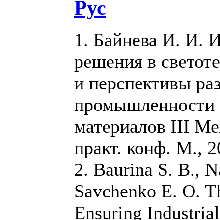
Рус
1. Байнева И. И.
решения в светот
и перспективы ра
промышленности Р
материалов III Ме
практ. конф. М., 2
2. Baurina S. B., N
Savchenko E. O. T
Ensuring Industrial