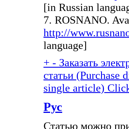
[in Russian langua
7. ROSNANO. Avail
http://www.rusnan
language]
+
-
Заказать элек
статьи (Purchase di
single article)
Clic
Рус
Статью можно при