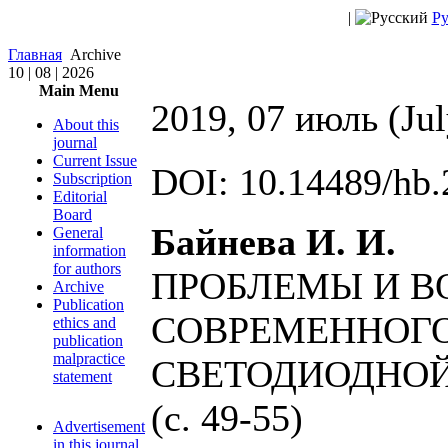
|
Ру
Главная
Archive
10 | 08 | 2026
Main Menu
2019, 07 июль (Jul
About this
journal
Current Issue
DOI: 10.14489/hb.
Subscription
Editorial
Board
Байнева И. И.
General
information
for authors
ПРОБЛЕМЫ И 
Archive
Publication
СОВРЕМЕННОГ
ethics and
publication
malpractice
СВЕТОДИОДНО
statement
(c. 49-55)
Advertisement
in this journal