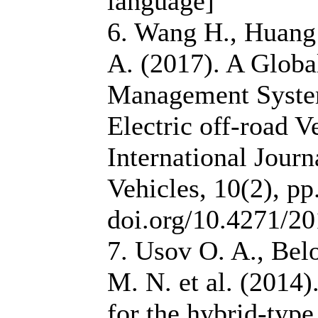
language]
6. Wang H., Huang 
A. (2017). A Globa
Management Syste
Electric off-road 
International Jour
Vehicles, 10(2), pp
doi.org/10.4271/2
7. Usov O. A., Bel
M. N. et al. (2014)
for the hybrid-typ