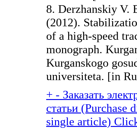
8. Derzhanskiy V. B
(2012). Stabilizat
of a high-speed tra
monograph. Kurgan:
Kurganskogo gosu
universiteta. [in R
+
-
Заказать элек
статьи (Purchase di
single article)
Clic