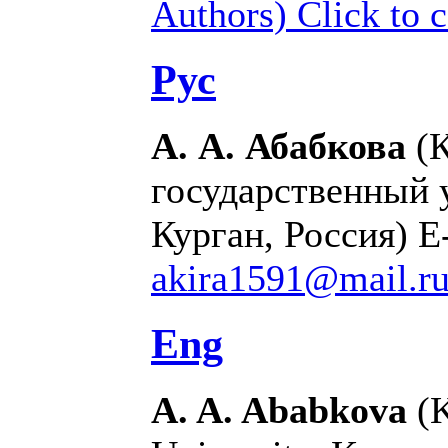
Authors)
Click to 
Рус
А. А. Абабкова
(К
государственный 
Курган, Россия) E
akira1591@mail.r
Eng
A. A. Ababkova
(K