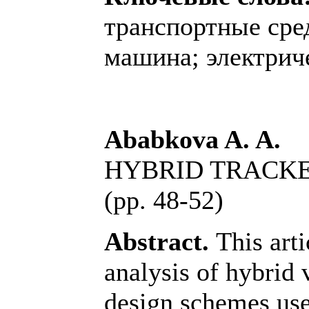
транспортные сре
машина; электрич
Ababkova A. A.
HYBRID TRACKE
(pp. 48-52)
Abstract.
This arti
analysis of hybrid 
design schemes use