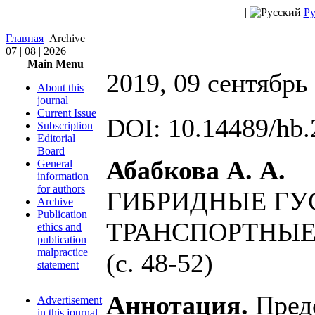
|
Ру
Главная
Archive
07 | 08 | 2026
Main Menu
2019, 09 сентябрь
About this
journal
Current Issue
DOI: 10.14489/hb.
Subscription
Editorial
Board
Абабкова А. А.
General
information
for authors
ГИБРИДНЫЕ Г
Archive
Publication
ТРАНСПОРТНЫЕ
ethics and
publication
malpractice
(с. 48-52)
statement
Аннотация.
Предс
Advertisement
in this journal