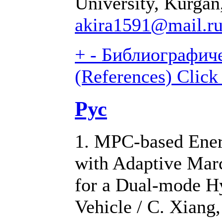
University, Kurgan
akira1591@mail.r
+
-
Библиографиче
(References)
Click
Рус
1. MPC-based Ene
with Adaptive Mar
for a Dual-mode Hy
Vehicle / C. Xiang