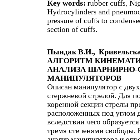
Key words:
rubber cuffs, Ni
Hydrocylinders and pneumocyl
pressure of cuffs to condense
section of cuffs.
Пындак В.И., Кривельска
АЛГОРИТМ КИНЕМАТИ
АНАЛИЗА ШАРНИРНО
МАНИПУЛЯТОРОВ
Описан манипулятор с дву
стержневой стрелой. Для п
коренной секции стрелы пр
расположенных под углом д
вследствии чего образуетс
тремя степенями свободы. 
анализ манипулятора и опр