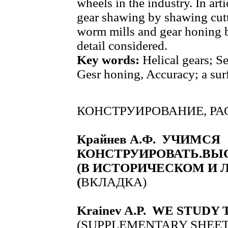
wheels in the industry. In art
gear shawing by shawing cutt
worm mills and gear honing b
detail considered.
Key words:
Helical gears; S
Gesr honing, Accuracy; a sur
КОНСТРУИРОВАНИЕ, РА
Крайнев А.Ф. УЧИМСЯ
КОНСТРУИРОВАТЬ.В
(В ИСТОРИЧЕСКОМ И 
(
ВКЛАДКА)
Krainev A.P. WE STUD
(SUPPLEMENTARY SHEET