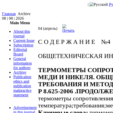
|
Ру
Главная
Archive
08 | 08 | 2026
Main Menu
04 (апрель)
About this
journal
Current Issue
С О Д Е Р Ж А Н И Е №4
Subscription
Editorial
Board
ОБЩЕТЕХНИЧЕСКАЯ И
General
information
for authors
ТЕРМОМЕТРЫ СОПРОТ
Archive
МЕДИ И НИКЕЛЯ. ОБ
Publication
ethics and
ТРЕБОВАНИЯ И МЕТО
publication
Р 8.625-2006 .ПРОДОЛ
malpractice
statement
термометры сопротивления
температура;требования;м
Advertisement
Ключевые слова:
термоме
in this journal