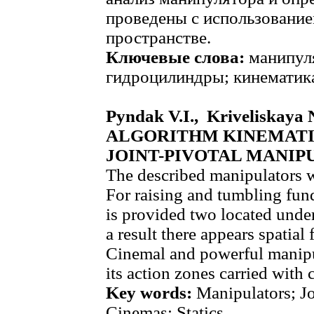
проведены с использование
пространстве.
Ключевые слова:
манипуля
гидроцилиндры; кинематика
Pyndak V.I., Kriveliskaya 
ALGORITHM KINEMATI
JOINT-PIVOTAL MANIP
The described manipulators wi
For raising and tumbling fund
is provided two located unde
a result there appears spatial 
Cinemal and powerful manipul
its action zones carried with
Key words:
Manipulators; Jo
Cinemas; Statics.