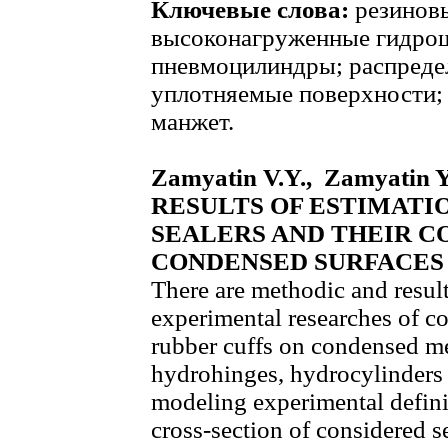
Ключевые слова:
резинов
высоконагруженные гидрош
пневмоцилиндры; распреде
уплотняемые поверхности;
манжет.
Zamyatin V.Y., Zamyatin 
RESULTS OF ESTIMATIO
SEALERS AND THEIR C
CONDENSED SURFACES
There are methodic and result
experimental researches of c
rubber cuffs on condensed met
hydrohinges, hydrocylinders
modeling experimental definit
cross-section of considered se