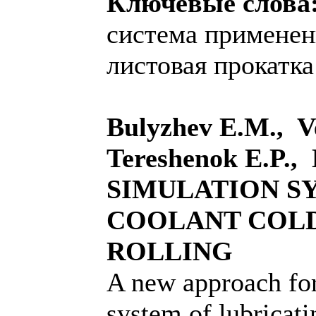
Ключевые слова
система применен
листовая прокатка
Bulyzhev E.M., V
Tereshenok E.P.,
SIMULATION S
COOLANT COLD
ROLLING
A new approach fo
system of lubricati