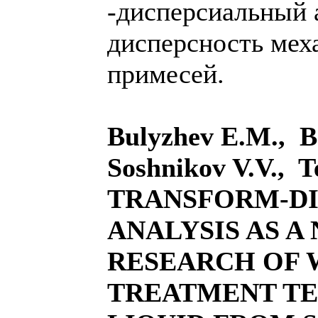
-дисперсиальный 
дисперсность мех
примесей.
Bulyzhev E.M., B
Soshnikov V.V., 
TRANSFORM-DI
ANALYSIS AS 
RESEARCH OF 
TREATMENT T