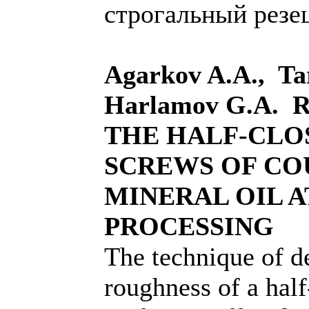
строгальный резец
Agarkov A.A., Ta
Harlamov G.A.
THE HALF-CLO
SCREWS OF CO
MINERAL OIL A
PROCESSING
The technique of de
roughness of a half