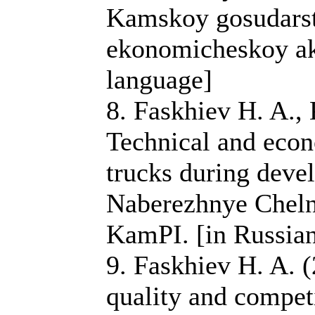
Kamskoy gosudarst
ekonomicheskoy ak
language]
8. Faskhiev H. A., 
Technical and eco
trucks during deve
Naberezhnye Chelny
KamPI. [in Russia
9. Faskhiev H. A. 
quality and compet