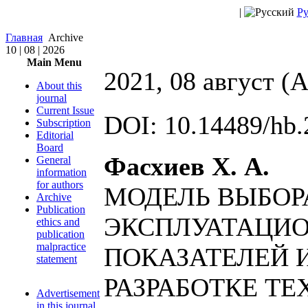
|
Ру
Главная
Archive
10 | 08 | 2026
Main Menu
2021, 08 август (A
About this
journal
Current Issue
DOI: 10.14489/hb.
Subscription
Editorial
Board
Фасхиев Х. А.
General
information
for authors
МОДЕЛЬ ВЫБОР
Archive
Publication
ЭКСПЛУАТАЦИ
ethics and
publication
malpractice
ПОКАЗАТЕЛЕЙ 
statement
РАЗРАБОТКЕ Т
Advertisement
in this journal