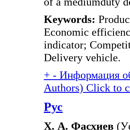
of a mediumduty de
Keywords:
Produc
Economic efficienc
indicator; Competi
Delivery vehicle.
+
-
Информация об
Authors)
Click to 
Рус
Х. А. Фасхиев
(У