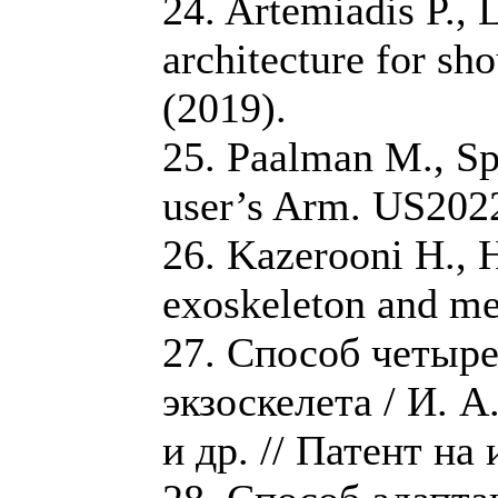
24. Artemiadis P., 
architecture for s
(2019).
25. Paalman M., Sp
user’s Arm. US202
26. Kazerooni H., 
exoskeleton and m
27. Способ четыр
экзоскелета / И. А
и др. // Патент на