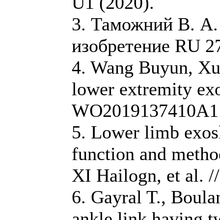
U1 (2020).
3. Таможний В. А.
изобретение RU 27
4. Wang Buyun, Xu 
lower extremity exo
WO2019137410A1 
5. Lower limb exo
function and metho
XI Hailogn, et al.
6. Gayral T., Boul
ankle link having 