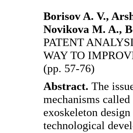
Borisov A. V., Ars
Novikova M. A., B
PATENT ANALYS
WAY TO IMPROVE
(pp. 57-76)
Abstract.
The issue
mechanisms called 
exoskeleton design 
technological deve