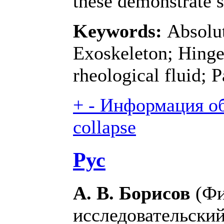
these demonstrate s
Keywords:
Absolute
Exoskeleton; Hing
rheological fluid; P
+
-
Информация об 
collapse
Рус
А. В. Борисов
(Фи
исследовательски