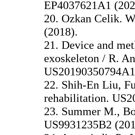
EP4037621A1 (202
20. Ozkan Celik. 
(2018).
21. Device and met
exoskeleton / R. An
US20190350794A1 
22. Shih-En Liu, F
rehabilitation. US
23. Summer M., Bos
US9931235B2 (201