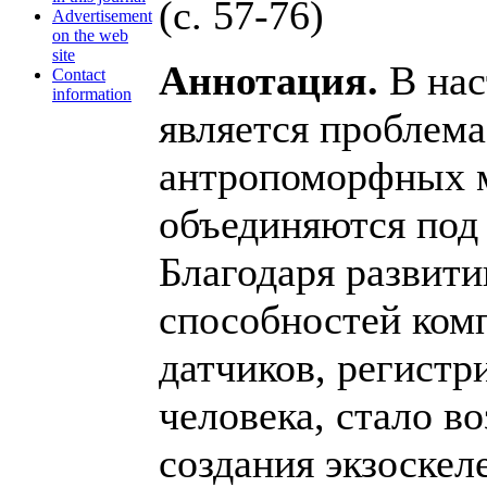
(с. 57-76)
Advertisement
on the web
site
Аннотация.
В нас
Contact
information
является проблем
антропоморфных м
объединяются под
Благодаря развит
способностей комп
датчиков, регист
человека, стало в
создания экзоскел