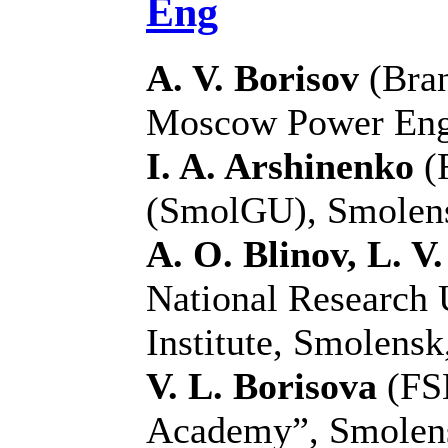
Eng
A. V. Borisov
(Bran
Moscow Power Engin
I. A. Arshinenko
(
(SmolGU), Smolens
A. O. Blinov, L. 
National Research
Institute, Smolensk
V. L. Borisova
(FSB
Academy”, Smolens