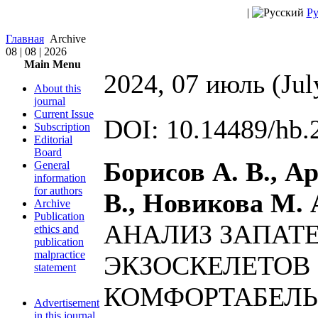
|
Ру
Главная
Archive
08 | 08 | 2026
Main Menu
2024, 07 июль (Jul
About this
journal
Current Issue
DOI: 10.14489/hb.
Subscription
Editorial
Board
Борисов А. В., А
General
information
for authors
В., Новикова М. А
Archive
Publication
АНАЛИЗ ЗАПАТ
ethics and
publication
malpractice
ЭКЗОСКЕЛЕТОВ
statement
КОМФОРТАБЕЛЬН
Advertisement
in this journal