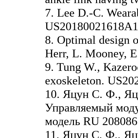
7. Lee D.-C. Wearab
US20180021618A1 
8. Optimal design o
Herr, L. Mooney, E
9. Tung W., Kazeroo
exoskeleton. US20
10. Яцун С. Ф., Я
Управляемый моду
модель RU 208086 
11. Яцун С. Ф., Я