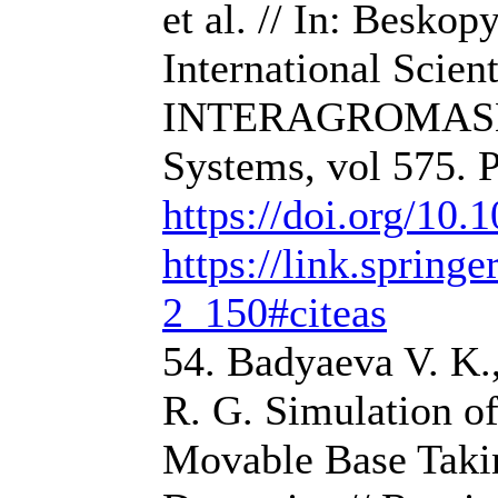
et al. // In: Besko
International Sci
INTERAGROMASH 20
Systems, vol 575. 
https://doi.org/10
https://link.sprin
2_150#citeas
54. Badyaeva V. K.
R. G. Simulation o
Movable Base Takin