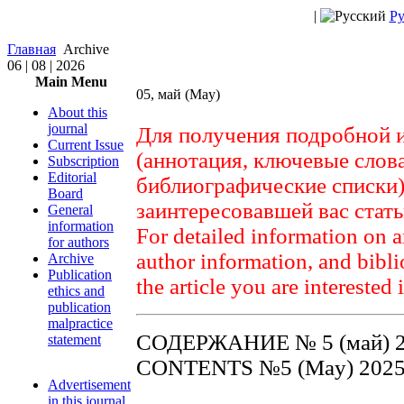
|
Ру
Главная
Archive
06 | 08 | 2026
Main Menu
05, май (May)
About this
journal
Для получения подробной 
Current Issue
(аннотация, ключевые слов
Subscription
Editorial
библиографические списки)
Board
заинтересовавшей вас стат
General
information
For detailed information on a
for authors
author information, and biblio
Archive
Publication
the article you are interested 
ethics and
publication
malpractice
СОДЕРЖАНИЕ № 5 (май) 
statement
CONTENTS №5 (May) 202
Advertisement
in this journal