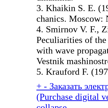
3. Khaikin S. E. (1
chanics. Moscow: 
4. Smirnov V. F., Z
Peculiarities of th
with wave propagat
Vestnik mashinostro
5. Krauford F. (1
+
-
Заказать элек
(Purchase digital ve
collapse