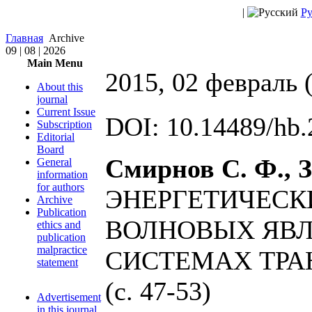
|
Ру
Главная
Archive
09 | 08 | 2026
Main Menu
2015, 02 февраль 
About this
journal
Current Issue
DOI: 10.14489/hb.
Subscription
Editorial
Board
Смирнов С. Ф., 
General
information
for authors
ЭНЕРГЕТИЧЕСК
Archive
Publication
ВОЛНОВЫХ ЯВ
ethics and
publication
malpractice
СИСТЕМАХ ТР
statement
(с. 47-53)
Advertisement
in this journal