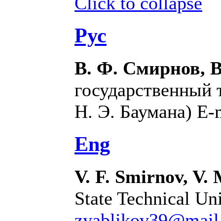
Click to collapse
Рус
В. Ф. Смирнов, В
государственный 
Н. Э. Баумана) E-
Eng
V. F. Smirnov, V.
State Technical Uni
zyablikov39@mail