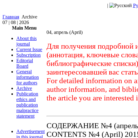
|
Ру
Главная
Archive
07 | 08 | 2026
Main Menu
04, апрель (April)
About this
journal
Для получения подробной 
Current Issue
(аннотация, ключевые слов
Subscription
Editorial
библиографические списки)
Board
заинтересовавшей вас стат
General
information
For detailed information on a
for authors
author information, and biblio
Archive
Publication
the article you are interested 
ethics and
publication
malpractice
statement
СОДЕРЖАНИЕ №4 (апрель)
Advertisement
CONTENTS №4 (April) 201
in this journal