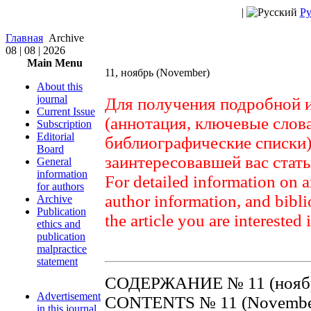
|
Ру
Главная
Archive
08 | 08 | 2026
Main Menu
11, ноябрь (November)
About this
journal
Для получения подробной 
Current Issue
(аннотация, ключевые слов
Subscription
Editorial
библиографические списки)
Board
заинтересовавшей вас стат
General
information
For detailed information on a
for authors
author information, and biblio
Archive
Publication
the article you are interested 
ethics and
publication
malpractice
statement
СОДЕРЖАНИЕ № 11 (ноябр
Advertisement
CONTENTS № 11 (Novembe
in this journal