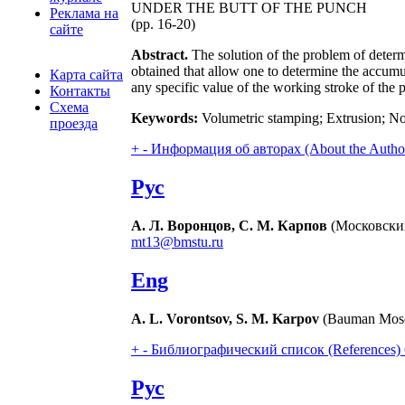
UNDER THE BUTT OF THE PUNCH
Реклама на
(pp. 16-20)
сайте
Abstract.
The solution of the problem of determi
obtained that allow one to determine the accumul
Карта сайта
any specific value of the working stroke of the 
Контакты
Схема
Keywords:
Volumetric stamping; Extrusion; No
проезда
+
-
Информация об авторах (About the Autho
Рус
А. Л. Воронцов, С. М. Карпов
(Московский
mt13@bmstu.ru
Eng
A. L. Vorontsov, S. M. Karpov
(Bauman Mosco
+
-
Библиографический список (References)
Рус