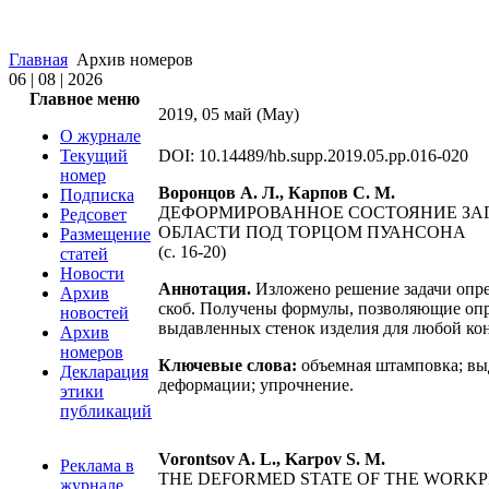
Главная
Архив номеров
06 | 08 | 2026
Главное меню
2019, 05 май (May)
О журнале
Текущий
DOI: 10.14489/hb.supp.2019.05.pp.016-020
номер
Воронцов А. Л., Карпов С. М.
Подписка
ДЕФОРМИРОВАННОЕ СОСТОЯНИЕ ЗАГ
Редсовет
ОБЛАСТИ ПОД ТОРЦОМ ПУАНСОНА
Размещение
(c. 16-20)
статей
Новости
Аннотация.
Изложено решение задачи опр
Архив
скоб. Получены формулы, позволяющие опр
новостей
выдавленных стенок изделия для любой кон
Архив
номеров
Ключевые слова:
объемная штамповка; вы
Декларация
деформации; упрочнение.
этики
публикаций
Vorontsov A. L., Karpov S. M.
Реклама в
THE DEFORMED STATE OF THE WORKP
журнале