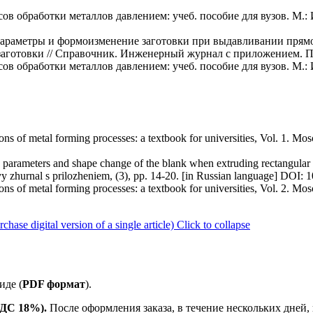
сов обработки металлов давлением: учеб. пособие для вузов. М.:
параметры и формоизменение заготовки при выдавливании прямоу
аготовки // Справочник. Инженерный журнал с приложением. Пр
сов обработки металлов давлением: учеб. пособие для вузов. М.:
ons of metal forming processes: a textbook for universities, Vol. 1. M
parameters and shape change of the blank when extruding rectangular b
yy zhurnal s prilozheniem, (3), pp. 14-20. [in Russian language] DOI
ons of metal forming processes: a textbook for universities, Vol. 2. M
se digital version of a single article)
Click to collapse
иде (
PDF формат
).
 НДС 18%).
После оформления заказа, в течение нескольких дней,