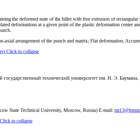
ning the deformed state of the billet with free extrusion of rectangular 
ated deformations at a given point of the plastic deformation center and
punch.
n-axial arrangement of the punch and matrix; Flat deformation; Accum
rs)
Click to collapse
 государственный технический университет им. Н. Э. Баумана, М
w State Technical University, Moscow, Russia) E-mail:
mt13@bmstu
Click to collapse