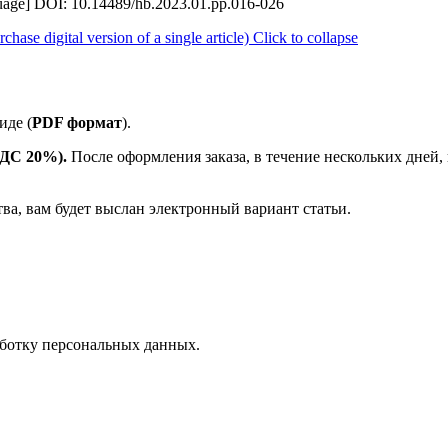
nguage] DOI: 10.14489/hb.2023.01.pp.016-026
se digital version of a single article)
Click to collapse
иде (
PDF формат
).
 НДС 20%).
После оформления заказа, в течение нескольких дней,
тва, вам будет выслан электронный вариант статьи.
ботку персональных данных.