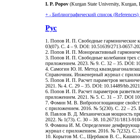
I. P. Popov
(Kurgan State University, Kurgan, 
+
-
Библиографический список (References)
Рус
1. Попов И. П. Свободные гармонические к
03(07). С. 4 – 9. DOI: 10.51639/2713-0657-20
2. Попов И. П. Монореактивный гармоничес
3. Попов И. П. Свободные колебания трех 
приложением. 2023. № 9. С. 32 – 35. DOI: 1
4. Самогин Ю. Н. Метод квазидиагонализац
Справочник. Инженерный журнал с приложени
5. Попов И. П. Расчет параметров механич
2021. № 4. С. 29 – 35. DOI: 10.14489/hb.202
6. Попов И. П. Расчет параметров разветв
приложением. 2021. № 5. С. 31 – 37. DOI 10
7. Фомин М. В. Вибропоглощающие свойст
с приложением. 2016. № 5(230). С. 22 – 25. 
8. Павлов В. Д. Механическая мощность пр
2022. № 1(73). С. 30 – 38. 10.26731/1813-910
9. Фомина И. М. Определение демфирующи
журнал с приложением. 2016. № 7(232). С. 3
10. Корытов М. С., Щербаков В. С., Каша