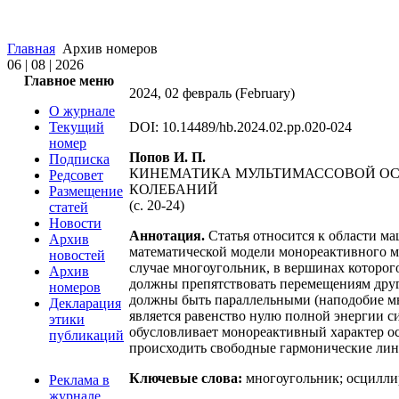
Главная
Архив номеров
06 | 08 | 2026
Главное меню
2024, 02 февраль (February)
О журнале
Текущий
DOI: 10.14489/hb.2024.02.pp.020-024
номер
Попов И. П.
Подписка
КИНЕМАТИКА МУЛЬТИМАССОВОЙ О
Редсовет
КОЛЕБАНИЙ
Размещение
(c. 20-24)
статей
Новости
Аннотация.
Статья относится к области м
Архив
математической модели монореактивного м
новостей
случае многоугольник, в вершинах которо
Архив
должны препятствовать перемещениям друг д
номеров
должны быть параллельными (наподобие м
Декларация
является равенство нулю полной энергии си
этики
обусловливает монореактивный характер о
публикаций
происходить свободные гармонические лин
Ключевые слова:
многоугольник; осциллир
Реклама в
журнале