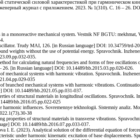
й статической силовой характеристикой при гармоническом ки
нерный журнал с приложением. 2023. № 1(310). С. 16 – 26. DOI:
ons in a monoreactive mechanical system. Vestnik NF BGTU: mekhmat, Vol
4.
scillator. Trudy MAI, 126. [in Russian language] DOI: 10.34759/trd-2
bound weights without the use of potential energy. Spravochnik. Inzhene
023.09.pp.032-035.
thod for calculating natural frequencies and forms of free oscillations
 – 26. [in Russian language] DOI: 10.14489/hb.2015.03.pp.020-026.
s of mechanical systems with harmonic vibration. Spravochnik. Inzhenern
021.04.pp.029-035
s of branched mechanical systems with harmonic vibrations. Continuati
age] DOI: 10.14489/hb.2021.05.pp.031-037.
ies of structural materials in longitudinal oscillations. Spravochnik. 
0.14489/hb.2016.05.pp.022-025
 harmonic influences. Sovremennye tekhnologii. Sistemniy analiz. Mode
022.1(73).30-38
 properties of structural materials in transverse vibrations. Spravochn
nguage] DOI: 10.14489/hb.2016.07.pp.033-037.
I. E. (2023). Analytical solution of the differential equation of forced 
acteristic under harmonic kinematic excitation of base displacements. S