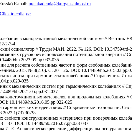
Russia) E-mail:
uralakademia@kurganstalmost.ru
Click to collapse
олебания в монореактивной механической системе // Вестник НФ 
22-2-3-4
кий осциллятор // Труды МАИ. 2022. № 126. DOI: 10.34759/trd-2
связанных грузов без использования потенциальной энергии //
0.14489/hb.2023.09.pp.032-035
ии для расчета собственных частот и форм свободных колебаний
ем. 2015. № 3(216). С. 20 – 26. DOI: 10.14489/hb.2015.03.pp.0
еских систем при гармонических колебаниях // Справочник. Ин
1.04.pp.029-035
ленных механических систем при гармонических колебаниях // 
.14489/hb.2021.05.pp.031-037
ва конструкционных материалов при продольных колебаниях //
DOI: 10.14489/hb.2016.05.pp.022-025
и гармонических воздействиях // Современные технологии. Сис
8.2022.1(73).30-38
х свойств конструкционных материалов при поперечных колеба
3 – 37. DOI: 10.14489/hb.2016.07.pp.033-037
пова И. Е. Аналитическое решение дифференциального уравнени