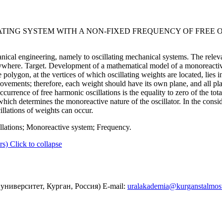
ATING SYSTEM WITH A NON-FIXED FREQUENCY OF FREE 
anical engineering, namely to oscillating mechanical systems. The relev
verywhere. Target. Development of a mathematical model of a monoreactiv
 polygon, at the vertices of which oscillating weights are located, lies in
ovements; therefore, each weight should have its own plane, and all plan
urrence of free harmonic oscillations is the equality to zero of the tot
 which determines the monoreactive nature of the oscillator. In the consi
illations of weights can occur.
illations; Monoreactive system; Frequency.
rs)
Click to collapse
ниверситет, Курган, Россия) E-mail:
uralakademia@kurganstalmost