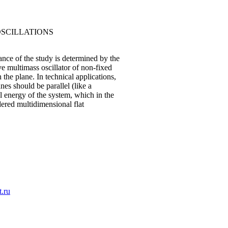
OSCILLATIONS
ance of the study is determined by the
e multimass oscillator of non-fixed
 the plane. In technical applications,
es should be parallel (like a
al energy of the system, which in the
dered multidimensional flat
.ru