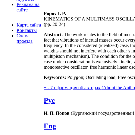
Реклама на
сайте
Popov I. P.
KINEMATICS OF A MULTIMASS OSCILL
(pp. 20-24)
Карта сайта
Контакты
Abstract.
The work relates to the field of mech
Схема
fact that vibrations of inertial masses occur e
проезда
frequency. In the considered (idealized) case, the
weights should not interfere with each other’s m
multipiston mechanism). The condition for the occ
case under consideration is exclusively kinetic,
monoreactive oscillator, free harmonic linear osc
Keywords:
Polygon; Oscillating load; Free osc
+
-
Информация об авторах (About the Autho
Рус
И. П. Попов
(Курганский государственный у
Eng