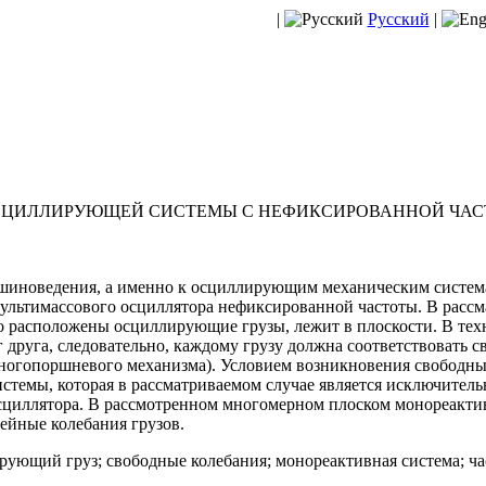
|
Русский
|
СЦИЛЛИРУЮЩЕЙ СИСТЕМЫ С НЕФИКСИРОВАННОЙ ЧАС
ашиноведения, а именно к осциллирующим механическим система
ультимассового осциллятора нефиксированной частоты. В расс
го расположены осциллирующие грузы, лежит в плоскости. В те
руга, следовательно, каждому грузу должна соответствовать сво
ногопоршневого механизма). Условием возникновения свободны
стемы, которая в рассматриваемом случае является исключитель
сциллятора. В рассмотренном многомерном плоском монореакти
ейные колебания грузов.
ующий груз; свободные колебания; монореактивная система; ча