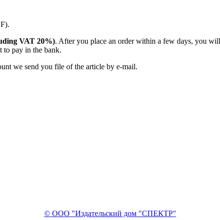
DF).
including VAT 20%)
. After you place an order within a few days, you wi
 to pay in the bank.
nt we send you file of the article by e-mail.
© ООО "Издательский дом "СПЕКТР"