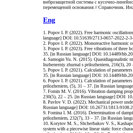
виброзащитной системы с кусочно-линейно
перемещений основания // Справочник. Инже
Eng
1. Popov I. P. (2022). Free harmonic oscillati
language] DOI: 10.51639/2713-0657-2022-2-3-
2. Popov I. P. (2022). Monoreactive harmonic o
3. Popov I. P. (2023). Free vibrations of three 
35. [in Russian language] DOI: 10.14489/hb.2
4. Samogin Yu. N. (2015). Quasidiagonalistic me
Inzhenerniy zhurnal s prilozheniem, 216(3), 20
5. Popov I. P. (2021). Calculation of parameter
35. [in Russian language] DOI: 10.14489/hb.2
6. Popov I. P. (2021). Calculation of parameter
prilozheniem, (5), 31 – 37. [in Russian langu
7. Fomin M. V. (2016). Vibration damping propert
230(5), 22 – 25. [in Russian language] DOI: 1
8. Pavlov V. D. (2022). Mechanical power under
Russian language] DOI: 10.26731/1813-9108.2
9. Fomina I. M. (2016). Determination of damping
prilozheniem, 232(7), 33 – 37. [in Russian la
10. Korytov M. S., Shcherbakov V. S., Kashapova 
system with a piecewise linear static force char