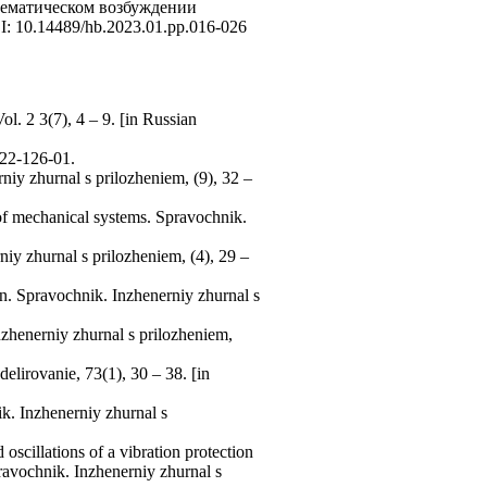
нематическом возбуждении
 10.14489/hb.2023.01.pp.016-026
. 2 3(7), 4 – 9. [in Russian
022-126-01.
rniy zhurnal s prilozheniem, (9), 32 –
 of mechanical systems. Spravochnik.
iy zhurnal s prilozheniem, (4), 29 –
on. Spravochnik. Inzhenerniy zhurnal s
Inzhenerniy zhurnal s prilozheniem,
lirovanie, 73(1), 30 – 38. [in
ik. Inzhenerniy zhurnal s
oscillations of a vibration protection
pravochnik. Inzhenerniy zhurnal s