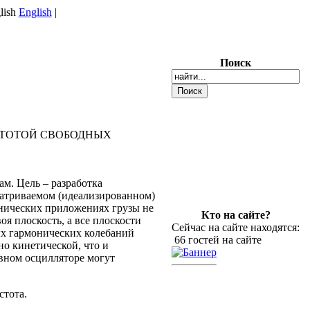
English
|
Поиск
ТОТОЙ СВОБОДНЫХ
м. Цель – разработка
матриваемом (идеализированном)
хнических приложениях грузы не
Кто на сайте?
я плоскость, а все плоскости
Сейчас на сайте находятся:
х гармонических колебаний
66 гостей на сайте
но кинетической, что и
вном осцилляторе могут
стота.