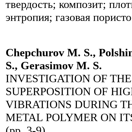
твердость; композит; плот
энтропия; газовая пористо
Chepchurov M. S., Polshin
S., Gerasimov M. S.
INVESTIGATION OF THE
SUPERPOSITION OF HI
VIBRATIONS DURING TH
METAL POLYMER ON IT
(pp. 3-9)