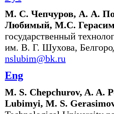
М. С. Чепчуров, А. А. П
Любимый, М.С. Гераси
государственный техноло
им. В. Г. Шухова, Белгоро
nslubim@bk.ru
Eng
M. S. Chepchurov, A. A. Po
Lubimyi, M. S. Gerasimo