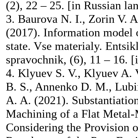
(2), 22 – 25. [in Russian la
3. Baurova N. I., Zorin V. A
(2017). Information model o
state. Vse materialy. Entsi
spravochnik, (6), 11 – 16. 
4. Klyuev S. V., Klyuev A. 
B. S., Annenko D. M., Lubi
A. A. (2021). Substantiatio
Machining of a Flat Metal
Considering the Provision o