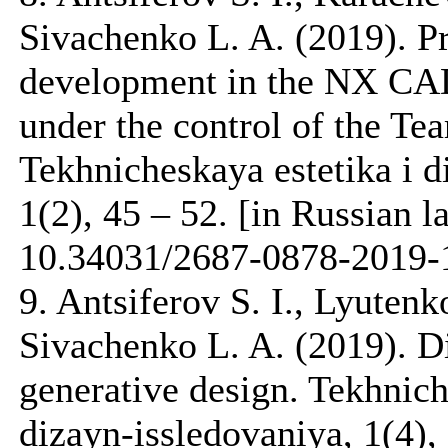
Sivachenko L. A. (2019). P
development in the NX 
under the control of the T
Tekhnicheskaya estetika i d
1(2), 45 – 52. [in Russian 
10.34031/2687-0878-2019-
9. Antsiferov S. I., Lyutenk
Sivachenko L. A. (2019). Di
generative design. Tekhnich
dizayn-issledovaniya, 1(4),