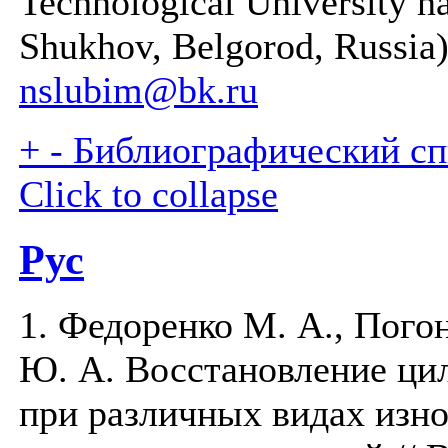
Technological University n
Shukhov, Belgorod, Russia)
nslubim@bk.ru
+
-
Библиографический спи
Click to collapse
Рус
1. Федоренко М. А., Пого
Ю. А. Восстановление ц
при различных видах изн