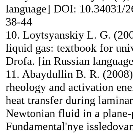
language] DOI: 10.34031/2
38-44
10. Loytsyanskiy L. G. (20
liquid gas: textbook for un
Drofa. [in Russian language
11. Abaydullin B. R. (2008)
rheology and activation ener
heat transfer during lamina
Newtonian fluid in a plane-
Fundamental'nye issledovani