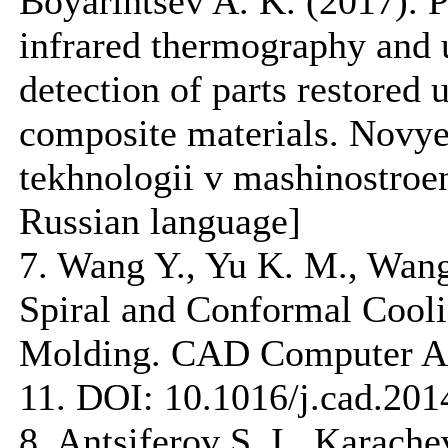
Boyarintsev A. K. (2017). P
infrared thermography and 
detection of parts restored
composite materials. Novye
tekhnologii v mashinostroeni
Russian language]
7. Wang Y., Yu K. M., Wang
Spiral and Conformal Coolin
Molding. CAD Computer Ai
11. DOI: 10.1016/j.cad.201
8. Antsiferov S. I., Karache