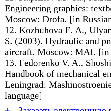
Engineering graphics: textbo
Moscow: Drofa. [in Russia
12. Kozhuhova E. A., Ulyan
S. (2003). Hydraulic and p
aircraft. Moscow: MAI. [in
13. Fedorenko V. A., Shoshi
Handbook of mechanical en
Leningrad: Mashinostroenie
language]
+
-
Заказать электронную 