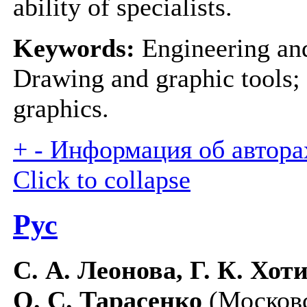
ability of specialists.
Keywords:
Engineering and
Drawing and graphic tools;
graphics.
+
-
Информация об авторах
Click to collapse
Рус
С. А. Леонова, Г. К. Хот
О. С. Тарасенко
(Москов