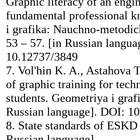
Graphic literacy of an engi
fundamental professional 
i grafika: Nauchno-metodich
53 – 57. [in Russian langu
10.12737/3849
7. Vol'hin K. A., Astahova 
of graphic training for tech
students. Geometriya i grafi
Russian language]. DOI: 1
8. State standards of ESKD 
Russian language]