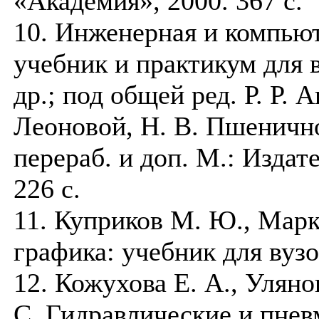
«Академия», 2000. 367 с.
10. Инженерная и компьют
учебник и практикум для в
др.; под общей ред. Р. Р. 
Леоновой, Н. В. Пшеничнов
перераб. и доп. М.: Издат
226 с.
11. Куприков М. Ю., Мар
графика: учебник для вузо
12. Кожухова Е. А., Уляно
С. Гидравлические и пнев