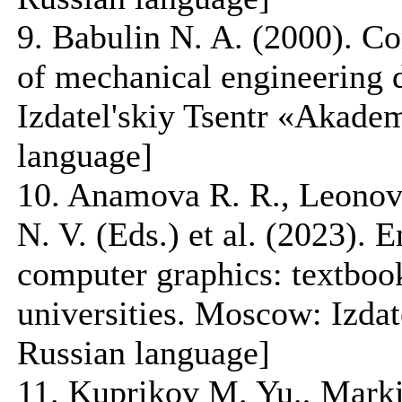
9. Babulin N. A. (2000). Co
of mechanical engineering
Izdatel'skiy Tsentr «Akadem
language]
10. Anamova R. R., Leonov
N. V. (Eds.) et al. (2023). 
computer graphics: textboo
universities. Moscow: Izdate
Russian language]
11. Kuprikov M. Yu., Marki