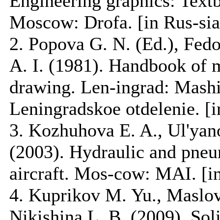
Engineering graphics: Textb
Moscow: Drofa. [in Rus-sia
2. Popova G. N. (Ed.), Fed
A. I. (1981). Handbook of 
drawing. Len-ingrad: Mashi
Leningradskoe otdelenie. [i
3. Kozhuhova E. A., Ul'yano
(2003). Hydraulic and pneu
aircraft. Mos-cow: MAI. [i
4. Kuprikov M. Yu., Maslov
Nikishina L. B. (2009). Sol