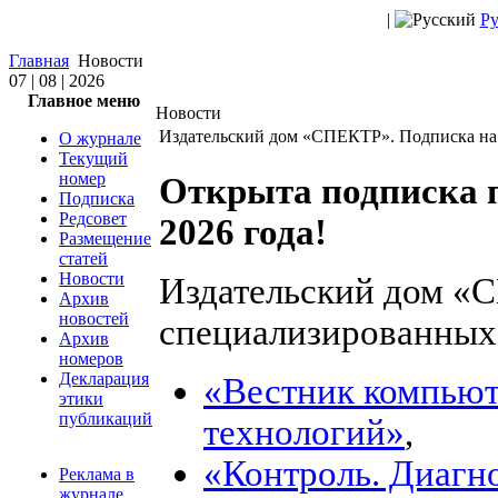
|
Ру
Главная
Новости
07 | 08 | 2026
Главное меню
Новости
Издательский дом «СПЕКТР». Подписка н
О журнале
Текущий
номер
Открыта подписка п
Подписка
Редсовет
2026 года!
Размещение
статей
Новости
Издательский дом «
Архив
новостей
специализированных
Архив
номеров
Декларация
«Вестник компью
этики
публикаций
технологий»
,
«Контроль. Диагн
Реклама в
журнале