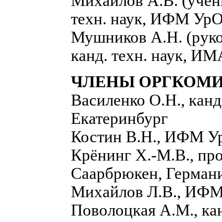
Михайлов А.В. (учен
техн. наук, ИФМ УрО
Мушников А.Н. (руко
канд. техн. наук, И
ЧЛЕНЫ ОРГКОМИ
Василенко О.Н., кан
Екатеринбург
Костин В.Н., ИФМ У
Крёнинг Х.-М.В., пр
Саарбрюкен, Герман
Михайлов Л.В., ИФМ
Поволоцкая А.М., ка