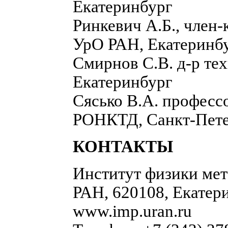
Екатеринбург
Ринкевич А.Б., член-
УрО РАН, Екатеринб
Смирнов С.В. д-р те
Екатеринбург
Сясько В.А. профессо
РОНКТД, Санкт-Пет
КОНТАКТЫ
Институт физики ме
РАН, 620108, Екатери
www.imp.uran.ru