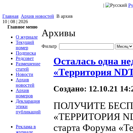
|
Ру
Главная
Архив новостей
В архив
10 | 08 | 2026
Главное меню
Архивы
О журнале
Текущий
Фильтр
номер
Подписка
Редсовет
Осталась одна не
Размещение
статей
«Территория NDT
Новости
Архив
новостей
Создано: 12.10.21 14
Архив
номеров
Декларация
ПОЛУЧИТЕ БЕС
этики
публикаций
«ТЕРРИТОРИЯ NDT 
старта Форума «Т
Реклама в
журнале