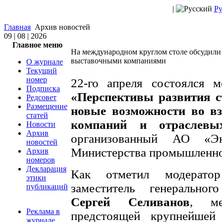
|
Ру
Главная
Архив новостей
09 | 08 | 2026
Главное меню
На международном круглом столе обсудили 
выставочными компаниями
О журнале
Текущий
номер
22-го апреля состоялся 
Подписка
«Перспективы развития с
Редсовет
Размещение
новые возможности во в
статей
компаний и отраслевы
Новости
Архив
организованный АО «Эк
новостей
Министерства промышленно
Архив
номеров
Декларация
Как отметил модератор
этики
заместитель генеральног
публикаций
Сергей Селиванов
, ме
Реклама в
предстоящей крупнейшей
журнале