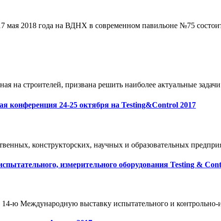
17 мая 2018 года на ВДНХ в современном павильоне №75 состои
я на строителей, призвана решить наиболее актуальные задачи 
ая конференция 24-25 октября на Testing&Control 2017
венных, конструкторских, научных и образовательных предприя
спытательного, измерительного оборудования Testing & Cont
14-ю Международную выставку испытательного и контрольно-изме