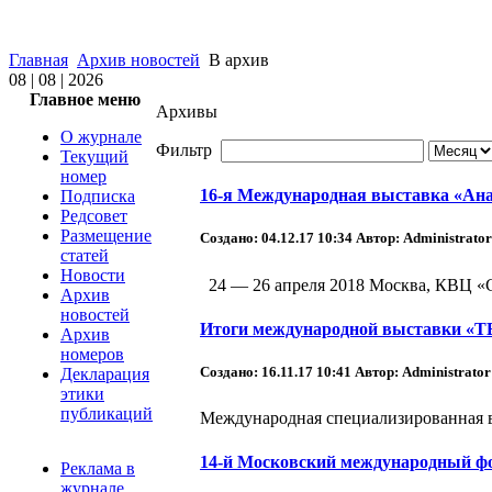
Главная
Архив новостей
В архив
08 | 08 | 2026
Главное меню
Архивы
О журнале
Фильтр
Текущий
номер
16-я Международная выставка «Ан
Подписка
Редсовет
Размещение
Создано: 04.12.17 10:34
Автор: Administrator
статей
Новости
24 — 26 апреля 2018 Москва, КВЦ «С
Архив
новостей
Итоги международной выставки 
Архив
номеров
Создано: 16.11.17 10:41
Автор: Administrator
Декларация
этики
публикаций
Международная специализированная вы
14-й Московский международный фор
Реклама в
журнале