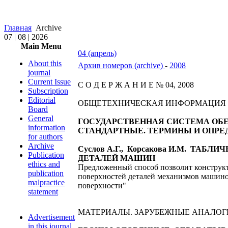
Главная
Archive
07 | 08 | 2026
Main Menu
04 (апрель)
About this
Архив номеров (archive)
-
2008
journal
Current Issue
С О Д Е Р Ж А Н И Е № 04, 2008
Subscription
Editorial
ОБЩЕТЕХНИЧЕСКАЯ ИНФОРМАЦИЯ
Board
General
ГОСУДАРСТВЕННАЯ СИСТЕМА ОБЕ
information
СТАНДАРТНЫЕ. ТЕРМИНЫ И ОПРЕДЕЛЕН
for authors
Archive
Суслов А.Г., Корсакова И.М. Т
Publication
ДЕТАЛЕЙ МАШИН
ethics and
Предложенный способ позволит конструкт
publication
поверхностей деталей механизмов машино
malpractice
поверхности"
statement
МАТЕРИАЛЫ. ЗАРУБЕЖНЫЕ АНАЛОГ
Advertisement
in this journal