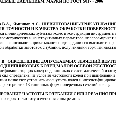
МЫЕ ДАВЛЕНИЕМ. МАРКИ ПО ГОСТ 5017 - 2006
лякова В.А., Ямников А.С. ШЕВИНГОВАНИЕ-ПРИКАТЫВ
Я ТОЧНОСТИ И КАЧЕСТВА ОБРАБОТКИ ПОВЕРХНОС
и цилиндрических зубчатых колес и конструкция инструмента д
геометрических и конструктивных параметров шеверов-прикатни
са шевингования-прикатывания подтвердили его высокие испр
ой обработки заготовок с зубьями, полученными горячим накат
Орлов С.В. ОПРЕДЕЛЕНИЕ ДОПУСКАЕМЫХ ЗНАЧЕНИЙ В
ПОДШИПНИКОВЫХ КОЛЕЦ МАЛОЙ ОСЕВОЙ ЖЕСТКОС
шлифования торцов колец подшипников с систематической изог
ия сил определены из условия жестокости колец при шлифовани
нии позволяет устранить изогнутость колец и интенсифицирова
арактеристик 13 типичных форм поперечных сечений колец.
ГНОЗИРОВАНИЕ ЧАСТОТЫ КОЛЕБАНИЙ СИЛЫ РЕЗАНИЯ П
нозировать частоту изменения силы резания.