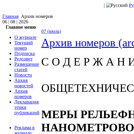
|
Ру
Главная
Архив номеров
06 | 08 | 2026
Главное меню
07 (июль)
О журнале
Архив номеров (ar
Текущий
номер
Подписка
С О Д Е Р Ж А Н И
Редсовет
Размещение
статей
Новости
Архив
ОБЩЕТЕХНИЧЕС
новостей
Архив
номеров
Декларация
этики
МЕРЫ РЕЛЬЕФ
публикаций
НАНОМЕТРОВО
Реклама в
журнале