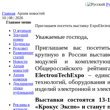
|
Ру
Главная
Архив новостей
10 | 08 | 2026
Главное меню
Приглашаем посетить выставку ExpoElectro
О журнале
Текущий
Уважаемые господа,
номер
Подписка
Приглашаем вас посети
Редсовет
Размещение
крупную в России выставк
статей
модулей и комплектую
Новости
Архив
Общероссийского рейтинг
новостей
ElectronTechExpo
– единс
Архив
номеров
технологий, оборудования и
Декларация
изделий электронной и элек
этики
публикаций
Выставки состоятся 13
Реклама в
«Крокус Экспо» и станут 
журнале